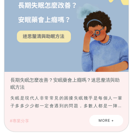
長期失眠怎麼改善？安眠藥會上癮嗎？迷思釐清與助
眠方法
失眠是現代人非常常見的困擾失眠幾乎是每個人一輩
子多多少少都一定會遇到的問題，多數人都是一陣一
陣的，事情過了都會慢慢改善，不過有些人卻是長期
#專業分享
MORE +
失眠。長期失眠的原因非常多：過往創傷經驗、現實
的各種壓力、生活作息與習慣、身心疾患、體質或是